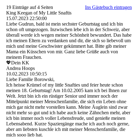
19 Einträge auf 4 Seiten
Ins Gästebuch eintragen
King Keegan of My Little Snaftis
15.07.2023
22:50:00
Liebe Gudrun, bald ist mein sechster Geburtstag und ich bin
schon oft umgezogen. Inzwischen lebe ich in der Schweiz, aber
überall werde ich wegen meiner Schönheit bewundert. Das habe
ich meinen Eltern zu verdanken und dir, die sich so liebevoll um
mich und meine Geschwister gekümmert hat. Bitte gib meiner
Mama ein Küsschen von mir. Ganz liebe Grüße auch von
meinem Frauchen.
💖Dein KK
Andrea Hoops
10.02.2023
10:50:15
Liebe Familie Borowski,
Ich heisse Krümel of my little Snafties und feier heute schon
meinen 18. Geburtstag! Am 10.02.2005 kam ich bei Ihnen zur
Welt. Jetzt bin ich ein rüstiger Senior und immer noch der
Mittelpunkt meiner Menschenfamilie, die sich ein Leben ohne
mich gar nicht mehr vorstellen kann. Meine Äuglein sind zwar
nicht mehr so gut und ich habe auch keine Zähnchen mehr, aber
ich bin immer noch voller Lebensfreude, und genieße meinen
Lebensabend. Kurze Spaziergänge mache ich auch noch gerne,
aber am liebsten kuschle ich mit meiner Menschenfamilie, die
mich sooo lieb hat.