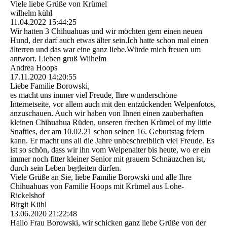
Viele liebe Grüße von Krümel
wilhelm kühl
11.04.2022
15:44:25
Wir hatten 3 Chihuahuas und wir möchten gern einen neuen
Hund, der darf auch etwas älter sein.Ich hatte schon mal einen
älterren und das war eine ganz liebe.Würde mich freuen um
antwort. Lieben gruß Wilhelm
Andrea Hoops
17.11.2020
14:20:55
Liebe Familie Borowski,
es macht uns immer viel Freude, Ihre wunderschöne
Internetseite, vor allem auch mit den entzückenden Welpenfotos,
anzuschauen. Auch wir haben von Ihnen einen zauberhaften
kleinen Chihuahua Rüden, unseren frechen Krümel of my little
Snafties, der am 10.02.21 schon seinen 16. Geburtstag feiern
kann. Er macht uns all die Jahre unbeschreiblich viel Freude. Es
ist so schön, dass wir ihn vom Welpenalter bis heute, wo er ein
immer noch fitter kleiner Senior mit grauem Schnäuzchen ist,
durch sein Leben begleiten dürfen.
Viele Grüße an Sie, liebe Familie Borowski und alle Ihre
Chihuahuas von Familie Hoops mit Krümel aus Lohe-
Rickelshof
Birgit Kühl
13.06.2020
21:22:48
Hallo Frau Borowski, wir schicken ganz liebe Grüße von der